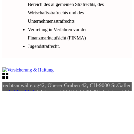
Bereich des allgemeinen Strafrechts, des
Wirtschaftsstrafrechts und des
Unternehmensstrafrechts
Vertretung in Verfahren vor der
Finanzmarktaufsicht (FINMA)
Jugendstrafrecht.
rechtsanwälte.og42, Oberer Graben 42, CH-9000 St.Gallen
info@og42.ch
| Telefon: +41 71 227 80 80 | Telefax: +41
71 227 80 87
Eingetragen im Anwaltsregister | Mitglieder des
Schweizerischen Anwaltsverbandes
Impressum
|
Datenschutz
|
Code & Design